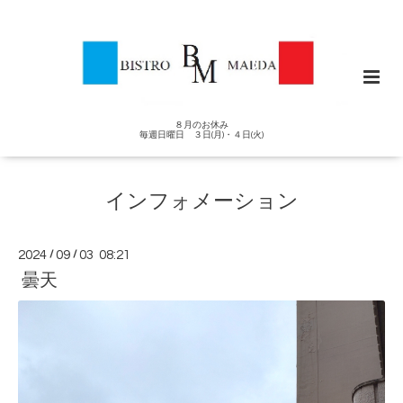
８月のお休み
毎週日曜日 ３日(月)・４日(火)
インフォメーション
2024
/
09
/
03 08:21
曇天