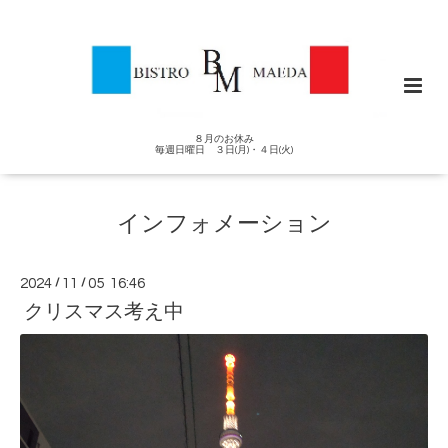
８月のお休み
毎週日曜日 ３日(月)・４日(火)
インフォメーション
2024
/
11
/
05 16:46
クリスマス考え中