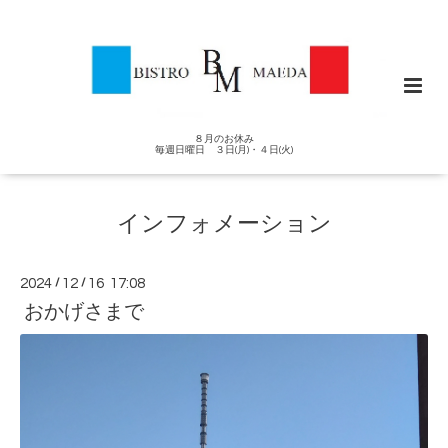
８月のお休み
毎週日曜日 ３日(月)・４日(火)
インフォメーション
2024
/
12
/
16 17:08
おかげさまで