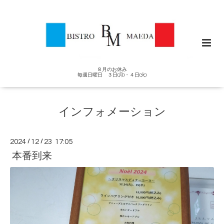
８月のお休み
毎週日曜日 ３日(月)・４日(火)
インフォメーション
2024
/
12
/
23 17:05
本番到来