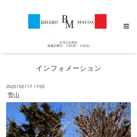
８月のお休み
毎週日曜日 ３日(月)・４日(火)
インフォメーション
2025
/
02
/
17 17:05
雪山