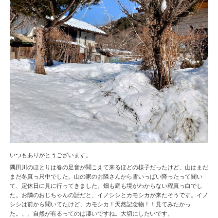
いつもありがとうございます。
隅田川のほとりは春の足音が聞こえて来るほどの様子だったけど、山はまだ
まだ冬真っ只中でした。山の家のお隣さんから雪いっぱい降ったって聞い
て、定休日に見に行ってきました。畑も庭も境がわからない程真っ白でし
た。お隣のおじちゃんの話だと、イノシシとカモシカが来たそうです。イノ
シシは前から聞いてたけど、カモシカ！天然記念物！！見てみたかっ
た。。。自然が有るってのは凄いですね。大切にしたいです。